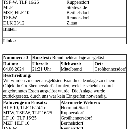
TSF-W, TLF 16/25
Ruppersdorf
MLF
Strahwalde
MZF, HLF 10
Berthelsdorf
TSF-W
Rennersdorf
DLK 23/12
Zittau
Bilder:
Links:
Nummer:
20
Kurztext:
Brandmeldeanlage ausgelöst
Datum:
Uhrzeit:
Stichwort:
Ort:
04.06.2024
21:21 Uhr
Mittelbrand
Großhennersdorf
Beschreibung:
Wir wurden zu einer ausgelösten Brandmeldeanlage zu einem
Objekt in Großhennersdorf alarmiert, welche scheinbar durch
angebranntes Essen ausgelöst wurde. Die Anlage wurde
zurückgesetzt, durch uns war kein Eingreifen notwendig.
Fahrzeuge im Einsatz:
Alarmierte Wehren:
HLF 10, TLF 16/24-Tr
Herrnhut-Stadt
MTW, TSF-W, TLF 16/25
Ruppersdorf
LF 10, TLF 16/25
Großhennersdorf
MZF, HLF 10
Berthelsdorf
TSF-W
Rennersdorf