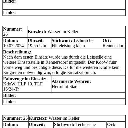
Bilder:
Links:
Nummer:
Kurztext:
Wasser im Keller
26
Datum:
Uhrzeit:
Stichwort:
Technische
Ort:
10.07.2024
19:55 Uhr
Hilfeleistung klein
Rennersdorf
Beschreibung:
Nach dem ersten Einsatz wurde uns durch die Leitstelle eine
weitere Einsatzstelle in Rennersdorf mitgeteilt. Der KdoW fuhr
vorne weg und besichtigte diese. Da für die weiteren Kräfte kein
Eingreifen notwendig war, erfolgte Einsatzabbruch.
Fahrzeuge im Einsatz:
Alarmierte Wehren:
KdoW, HLF 10, TLF
Herrnhut-Stadt
16/24-Tr
Bilder:
Links:
Nummer:
25
Kurztext:
Wasser im Keller
Datum:
Uhrzeit:
Stichwort:
Technische
Ort: