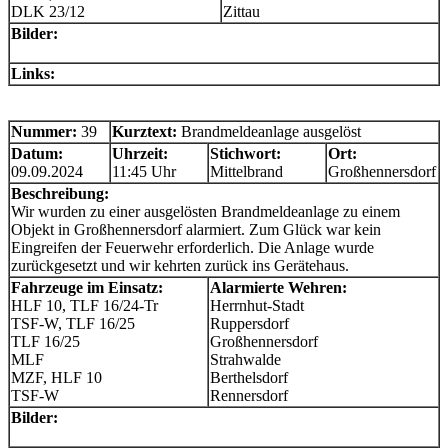
DLK 23/12
Zittau
Bilder:
Links:
Nummer:
39
Kurztext:
Brandmeldeanlage ausgelöst
Datum:
Uhrzeit:
Stichwort:
Ort:
09.09.2024
11:45 Uhr
Mittelbrand
Großhennersdorf
Beschreibung:
Wir wurden zu einer ausgelösten Brandmeldeanlage zu einem
Objekt in Großhennersdorf alarmiert. Zum Glück war kein
Eingreifen der Feuerwehr erforderlich. Die Anlage wurde
zurückgesetzt und wir kehrten zurück ins Gerätehaus.
Fahrzeuge im Einsatz:
Alarmierte Wehren:
HLF 10, TLF 16/24-Tr
Herrnhut-Stadt
TSF-W, TLF 16/25
Ruppersdorf
TLF 16/25
Großhennersdorf
MLF
Strahwalde
MZF, HLF 10
Berthelsdorf
TSF-W
Rennersdorf
Bilder: