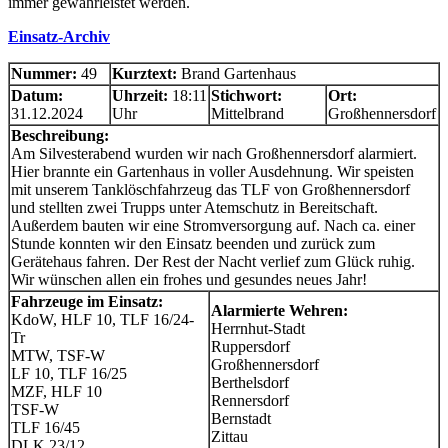
immer gewährleistet werden.
Einsatz-Archiv
Nummer:
49
Kurztext:
Brand Gartenhaus
Datum:
Uhrzeit:
18:11
Stichwort:
Ort:
31.12.2024
Uhr
Mittelbrand
Großhennersdorf
Beschreibung:
Am Silvesterabend wurden wir nach Großhennersdorf alarmiert.
Hier brannte ein Gartenhaus in voller Ausdehnung. Wir speisten
mit unserem Tanklöschfahrzeug das TLF von Großhennersdorf
und stellten zwei Trupps unter Atemschutz in Bereitschaft.
Außerdem bauten wir eine Stromversorgung auf. Nach ca. einer
Stunde konnten wir den Einsatz beenden und zurück zum
Gerätehaus fahren. Der Rest der Nacht verlief zum Glück ruhig.
Wir wünschen allen ein frohes und gesundes neues Jahr!
Fahrzeuge im Einsatz:
Alarmierte Wehren:
KdoW, HLF 10, TLF 16/24-
Herrnhut-Stadt
Tr
Ruppersdorf
MTW, TSF-W
Großhennersdorf
LF 10, TLF 16/25
Berthelsdorf
MZF, HLF 10
Rennersdorf
TSF-W
Bernstadt
TLF 16/45
Zittau
DLK 23/12