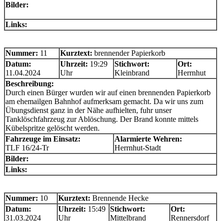
Bilder:
Links:
Nummer:
11
Kurztext:
brennender Papierkorb
Datum:
Uhrzeit:
19:29
Stichwort:
Ort:
11.04.2024
Uhr
Kleinbrand
Herrnhut
Beschreibung:
Durch einen Bürger wurden wir auf einen brennenden Papierkorb
am ehemailgen Bahnhof aufmerksam gemacht. Da wir uns zum
Übungsdienst ganz in der Nähe aufhielten, fuhr unser
Tanklöschfahrzeug zur Ablöschung. Der Brand konnte mittels
Kübelspritze gelöscht werden.
Fahrzeuge im Einsatz:
Alarmierte Wehren:
TLF 16/24-Tr
Herrnhut-Stadt
Bilder:
Links:
Nummer:
10
Kurztext:
Brennende Hecke
Datum:
Uhrzeit:
15:49
Stichwort:
Ort:
31.03.2024
Uhr
Mittelbrand
Rennersdorf