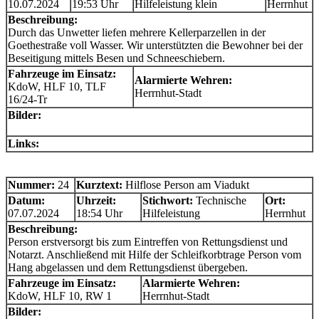
10.07.2024
19:53 Uhr
Hilfeleistung klein
Herrnhut
Beschreibung:
Durch das Unwetter liefen mehrere Kellerparzellen in der
Goethestraße voll Wasser. Wir unterstützten die Bewohner bei der
Beseitigung mittels Besen und Schneeschiebern.
Fahrzeuge im Einsatz:
Alarmierte Wehren:
KdoW, HLF 10, TLF
Herrnhut-Stadt
16/24-Tr
Bilder:
Links:
Nummer:
24
Kurztext:
Hilflose Person am Viadukt
Datum:
Uhrzeit:
Stichwort:
Technische
Ort:
07.07.2024
18:54 Uhr
Hilfeleistung
Herrnhut
Beschreibung:
Person erstversorgt bis zum Eintreffen von Rettungsdienst und
Notarzt. Anschließend mit Hilfe der Schleifkorbtrage Person vom
Hang abgelassen und dem Rettungsdienst übergeben.
Fahrzeuge im Einsatz:
Alarmierte Wehren:
KdoW, HLF 10, RW 1
Herrnhut-Stadt
Bilder: