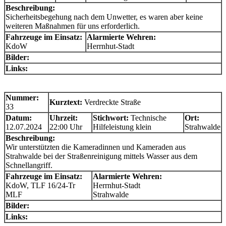
Beschreibung:
Sicherheitsbegehung nach dem Unwetter, es waren aber keine
weiteren Maßnahmen für uns erforderlich.
Fahrzeuge im Einsatz:
Alarmierte Wehren:
KdoW
Herrnhut-Stadt
Bilder:
Links:
Nummer:
Kurztext:
Verdreckte Straße
33
Datum:
Uhrzeit:
Stichwort:
Technische
Ort:
12.07.2024
22:00 Uhr
Hilfeleistung klein
Strahwalde
Beschreibung:
Wir unterstützten die Kameradinnen und Kameraden aus
Strahwalde bei der Straßenreinigung mittels Wasser aus dem
Schnellangriff.
Fahrzeuge im Einsatz:
Alarmierte Wehren:
KdoW, TLF 16/24-Tr
Herrnhut-Stadt
MLF
Strahwalde
Bilder:
Links: