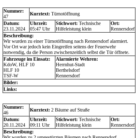
Nummer:
Kurztext:
Türnotöffnung
47
Datum:
Uhrzeit:
Stichwort:
Technische
Ort:
23.11.2024
05:47 Uhr
Hilfeleistung klein
Rennersdorf
Beschreibung:
Wir wurden zu einer Türnotöffnung nach Rennersdorf alarmiert.
Vor Ort war jedoch kein Eingreifen seitens der Feuerwehr
notwendig, da die Person zwischenzeitlich selbst die Tür öffnete.
Fahrzeuge im Einsatz:
Alarmierte Wehren:
KdoW, HLF 10
Herrnhut-Stadt
HLF 10
Berthelsdorf
TSF-W
Rennersdorf
Bilder:
Links:
Nummer:
Kurztext:
2 Bäume auf Straße
46
Datum:
Uhrzeit:
Stichwort:
Technische
Ort:
20.11.2024
09:11 Uhr
Hilfeleistung klein
Rennersdorf
Beschreibung:
Wir wurden zu 2 umgestürzten Bäumen nach Rennersdorf