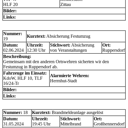
HLF 20
Zittau
Bilder:
Links:
Nummer:
Kurztext:
Absicherung Festumzug
19
Datum:
Uhrzeit:
Stichwort:
Absicherung
Ort:
02.06.2024
12:30 Uhr
von Veranstaltungen
Ruppersdorf
Beschreibung:
Gemeinsam mit den anderen Ortswehren sicherten wir den
Festumzug in Ruppersdorf ab.
Fahrzeuge im Einsatz:
Alarmierte Wehren:
KdoW, HLF 10, TLF
Herrnhut-Stadt
16/24-Tr
Bilder:
Links:
Nummer:
18
Kurztext:
Brandmeldeanlage ausgelöst
Datum:
Uhrzeit:
Stichwort:
Ort:
31.05.2024
19:45 Uhr
Mittelbrand
Großhennersdorf