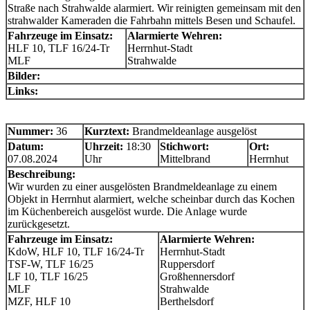
Straße nach Strahwalde alarmiert. Wir reinigten gemeinsam mit den
strahwalder Kameraden die Fahrbahn mittels Besen und Schaufel.
Fahrzeuge im Einsatz:
Alarmierte Wehren:
HLF 10, TLF 16/24-Tr
Herrnhut-Stadt
MLF
Strahwalde
Bilder:
Links:
Nummer:
36
Kurztext:
Brandmeldeanlage ausgelöst
Datum:
Uhrzeit:
18:30
Stichwort:
Ort:
07.08.2024
Uhr
Mittelbrand
Herrnhut
Beschreibung:
Wir wurden zu einer ausgelösten Brandmeldeanlage zu einem
Objekt in Herrnhut alarmiert, welche scheinbar durch das Kochen
im Küchenbereich ausgelöst wurde. Die Anlage wurde
zurückgesetzt.
Fahrzeuge im Einsatz:
Alarmierte Wehren:
KdoW, HLF 10, TLF 16/24-Tr
Herrnhut-Stadt
TSF-W, TLF 16/25
Ruppersdorf
LF 10, TLF 16/25
Großhennersdorf
MLF
Strahwalde
MZF, HLF 10
Berthelsdorf