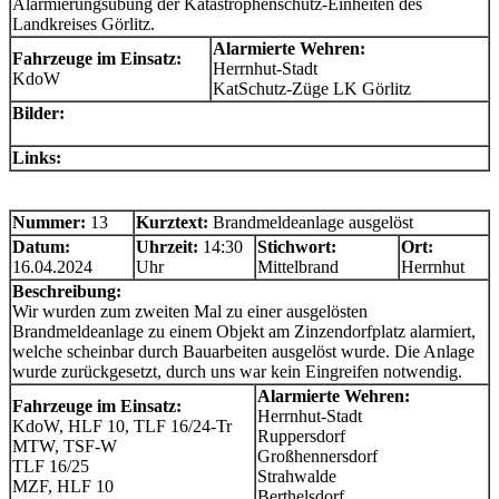
Alarmierungsübung der Katastrophenschutz-Einheiten des
Landkreises Görlitz.
Alarmierte Wehren:
Fahrzeuge im Einsatz:
Herrnhut-Stadt
KdoW
KatSchutz-Züge LK Görlitz
Bilder:
Links:
Nummer:
13
Kurztext:
Brandmeldeanlage ausgelöst
Datum:
Uhrzeit:
14:30
Stichwort:
Ort:
16.04.2024
Uhr
Mittelbrand
Herrnhut
Beschreibung:
Wir wurden zum zweiten Mal zu einer ausgelösten
Brandmeldeanlage zu einem Objekt am Zinzendorfplatz alarmiert,
welche scheinbar durch Bauarbeiten ausgelöst wurde. Die Anlage
wurde zurückgesetzt, durch uns war kein Eingreifen notwendig.
Alarmierte Wehren:
Fahrzeuge im Einsatz:
Herrnhut-Stadt
KdoW, HLF 10, TLF 16/24-Tr
Ruppersdorf
MTW, TSF-W
Großhennersdorf
TLF 16/25
Strahwalde
MZF, HLF 10
Berthelsdorf