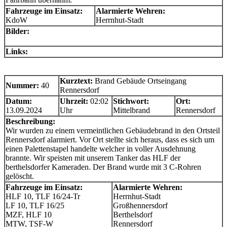
Fahrzeuge im Einsatz:
Alarmierte Wehren:
KdoW
Herrnhut-Stadt
Bilder:
Links:
Kurztext:
Brand Gebäude Ortseingang
Nummer:
40
Rennersdorf
Datum:
Uhrzeit:
02:02
Stichwort:
Ort:
13.09.2024
Uhr
Mittelbrand
Rennersdorf
Beschreibung:
Wir wurden zu einem vermeintlichen Gebäudebrand in den Ortsteil
Rennersdorf alarmiert. Vor Ort stellte sich heraus, dass es sich um
einen Palettenstapel handelte welcher in voller Ausdehnung
brannte. Wir speisten mit unserem Tanker das HLF der
berthelsdorfer Kameraden. Der Brand wurde mit 3 C-Rohren
gelöscht.
Fahrzeuge im Einsatz:
Alarmierte Wehren:
HLF 10, TLF 16/24-Tr
Herrnhut-Stadt
LF 10, TLF 16/25
Großhennersdorf
MZF, HLF 10
Berthelsdorf
MTW, TSF-W
Rennersdorf