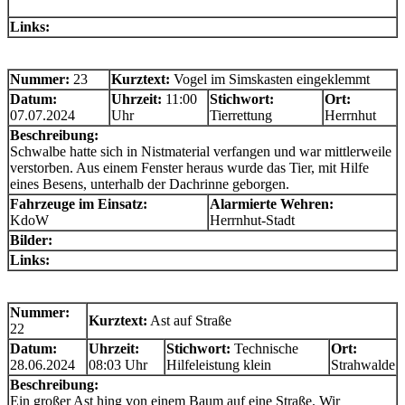
Links:
Nummer:
23
Kurztext:
Vogel im Simskasten eingeklemmt
Datum:
Uhrzeit:
11:00
Stichwort:
Ort:
07.07.2024
Uhr
Tierrettung
Herrnhut
Beschreibung:
Schwalbe hatte sich in Nistmaterial verfangen und war mittlerweile
verstorben. Aus einem Fenster heraus wurde das Tier, mit Hilfe
eines Besens, unterhalb der Dachrinne geborgen.
Fahrzeuge im Einsatz:
Alarmierte Wehren:
KdoW
Herrnhut-Stadt
Bilder:
Links:
Nummer:
Kurztext:
Ast auf Straße
22
Datum:
Uhrzeit:
Stichwort:
Technische
Ort:
28.06.2024
08:03 Uhr
Hilfeleistung klein
Strahwalde
Beschreibung:
Ein großer Ast hing von einem Baum auf eine Straße. Wir