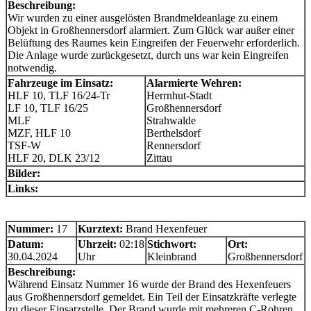
Beschreibung:
Wir wurden zu einer ausgelösten Brandmeldeanlage zu einem
Objekt in Großhennersdorf alarmiert. Zum Glück war außer einer
Belüftung des Raumes kein Eingreifen der Feuerwehr erforderlich.
Die Anlage wurde zurückgesetzt, durch uns war kein Eingreifen
notwendig.
Fahrzeuge im Einsatz:
Alarmierte Wehren:
HLF 10, TLF 16/24-Tr
Herrnhut-Stadt
LF 10, TLF 16/25
Großhennersdorf
MLF
Strahwalde
MZF, HLF 10
Berthelsdorf
TSF-W
Rennersdorf
HLF 20, DLK 23/12
Zittau
Bilder:
Links:
Nummer:
17
Kurztext:
Brand Hexenfeuer
Datum:
Uhrzeit:
02:18
Stichwort:
Ort:
30.04.2024
Uhr
Kleinbrand
Großhennersdorf
Beschreibung:
Während Einsatz Nummer 16 wurde der Brand des Hexenfeuers
aus Großhennersdorf gemeldet. Ein Teil der Einsatzkräfte verlegte
zu dieser Einsatzstelle. Der Brand wurde mit mehreren C-Rohren