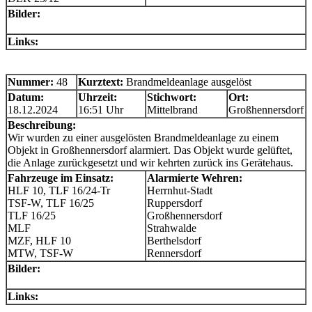
Bilder:
Links:
Nummer:
48
Kurztext:
Brandmeldeanlage ausgelöst
Datum:
Uhrzeit:
Stichwort:
Ort:
18.12.2024
16:51 Uhr
Mittelbrand
Großhennersdorf
Beschreibung:
Wir wurden zu einer ausgelösten Brandmeldeanlage zu einem
Objekt in Großhennersdorf alarmiert. Das Objekt wurde gelüftet,
die Anlage zurückgesetzt und wir kehrten zurück ins Gerätehaus.
Fahrzeuge im Einsatz:
Alarmierte Wehren:
HLF 10, TLF 16/24-Tr
Herrnhut-Stadt
TSF-W, TLF 16/25
Ruppersdorf
TLF 16/25
Großhennersdorf
MLF
Strahwalde
MZF, HLF 10
Berthelsdorf
MTW, TSF-W
Rennersdorf
Bilder:
Links: