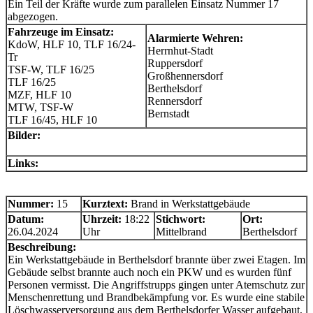
Ein Teil der Kräfte wurde zum parallelen Einsatz Nummer 17
abgezogen.
Fahrzeuge im Einsatz:
Alarmierte Wehren:
KdoW, HLF 10, TLF 16/24-
Herrnhut-Stadt
Tr
Ruppersdorf
TSF-W, TLF 16/25
Großhennersdorf
TLF 16/25
Berthelsdorf
MZF, HLF 10
Rennersdorf
MTW, TSF-W
Bernstadt
TLF 16/45, HLF 10
Bilder:
Links:
Nummer:
15
Kurztext:
Brand in Werkstattgebäude
Datum:
Uhrzeit:
18:22
Stichwort:
Ort:
26.04.2024
Uhr
Mittelbrand
Berthelsdorf
Beschreibung:
Ein Werkstattgebäude in Berthelsdorf brannte über zwei Etagen. Im
Gebäude selbst brannte auch noch ein PKW und es wurden fünf
Personen vermisst. Die Angriffstrupps gingen unter Atemschutz zur
Menschenrettung und Brandbekämpfung vor. Es wurde eine stabile
Löschwasserversorgung aus dem Berthelsdorfer Wasser aufgebaut,