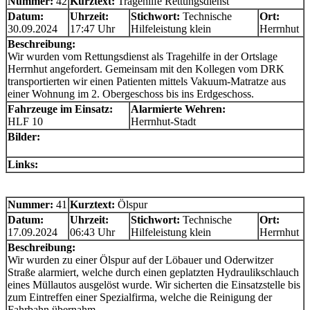
Nummer:
42
Kurztext:
Tragehilfe Rettungsdienst
Datum:
Uhrzeit:
Stichwort:
Technische
Ort:
30.09.2024
17:47 Uhr
Hilfeleistung klein
Herrnhut
Beschreibung:
Wir wurden vom Rettungsdienst als Tragehilfe in der Ortslage
Herrnhut angefordert. Gemeinsam mit den Kollegen vom DRK
transportierten wir einen Patienten mittels Vakuum-Matratze aus
einer Wohnung im 2. Obergeschoss bis ins Erdgeschoss.
Fahrzeuge im Einsatz:
Alarmierte Wehren:
HLF 10
Herrnhut-Stadt
Bilder:
Links:
Nummer:
41
Kurztext:
Ölspur
Datum:
Uhrzeit:
Stichwort:
Technische
Ort:
17.09.2024
06:43 Uhr
Hilfeleistung klein
Herrnhut
Beschreibung:
Wir wurden zu einer Ölspur auf der Löbauer und Oderwitzer
Straße alarmiert, welche durch einen geplatzten Hydraulikschlauch
eines Müllautos ausgelöst wurde. Wir sicherten die Einsatzstelle bis
zum Eintreffen einer Spezialfirma, welche die Reinigung der
Fahrbahn übernahm.