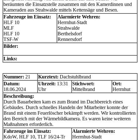
beräumten die Einsatzstelle zusammen mit den Kamerdinnen und
Kameraden aus Strahwalde mittels Kettensäge und Besen.
Fahrzeuge im Einsatz:
Alarmierte Wehren:
HLF 10
Herrnhut-Stadt
MLF
Strahwalde
HLF 10
Berthelsdorf
TSF-W
Rennersdorf
Bilder:
Links:
Nummer:
21
Kurztext:
Dachstuhlbrand
Datum:
Uhrzeit:
13:31
Stichwort:
Ort:
18.06.2024
Uhr
Mittelbrand
Herrnhut
Beschreibung:
Durch Bauarbeiten kam es zum Brand im Dachbereich eines
Gebäudes. Durch schnelles Handeln der Mitarbeiter konnte der
Brand mit einem Feuerlöscher bekämpft werden. Wir kontrollierten
den Bereich mit der Wärmebildkamera. Es waren keine weiteren
Maßnahmen erforderlich.
Fahrzeuge im Einsatz:
Alarmierte Wehren:
KdoW, HLF 10, TLF 16/24-Tr
Herrnhut-Stadt