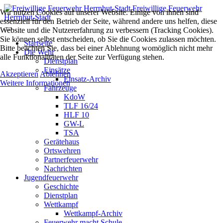
Freiwillige Feuerwehr
Wir nutzen Cookies auf unserer Website. Einige von ihnen sind
Herrnhut-Stadt
essenziell für den Betrieb der Seite, während andere uns helfen, diese
Website und die Nutzererfahrung zu verbessern (Tracking Cookies).
Sie können selbst entscheiden, ob Sie die Cookies zulassen möchten.
Startseite
Bitte beachten Sie, dass bei einer Ablehnung womöglich nicht mehr
Die Wehr
alle Funktionalitäten der Seite zur Verfügung stehen.
Dienstplan
Einsätze
Akzeptieren
Ablehnen
Einsatz-Archiv
Weitere Informationen
Fahrzeuge
KdoW
TLF 16/24
HLF 10
GW-L
TSA
Gerätehaus
Ortswehren
Partnerfeuerwehr
Nachrichten
Jugendfeuerwehr
Geschichte
Dienstplan
Wettkampf
Wettkampf-Archiv
Feuerwehr macht Schule