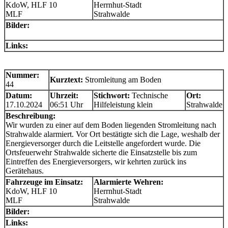
KdoW, HLF 10
Herrnhut-Stadt
MLF
Strahwalde
Bilder:
Links:
Nummer:
Kurztext:
Stromleitung am Boden
44
Datum:
Uhrzeit:
Stichwort:
Technische
Ort:
17.10.2024
06:51 Uhr
Hilfeleistung klein
Strahwalde
Beschreibung:
Wir wurden zu einer auf dem Boden liegenden Stromleitung nach
Strahwalde alarmiert. Vor Ort bestätigte sich die Lage, weshalb der
Energieversorger durch die Leitstelle angefordert wurde. Die
Ortsfeuerwehr Strahwalde sicherte die Einsatzstelle bis zum
Eintreffen des Energieversorgers, wir kehrten zurück ins
Gerätehaus.
Fahrzeuge im Einsatz:
Alarmierte Wehren:
KdoW, HLF 10
Herrnhut-Stadt
MLF
Strahwalde
Bilder:
Links: