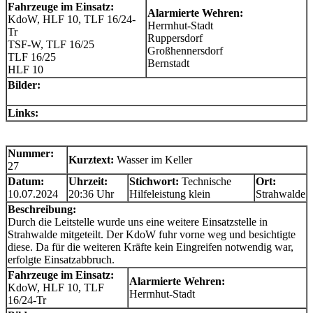
Fahrzeuge im Einsatz:
Alarmierte Wehren:
KdoW, HLF 10, TLF 16/24-
Herrnhut-Stadt
Tr
Ruppersdorf
TSF-W, TLF 16/25
Großhennersdorf
TLF 16/25
Bernstadt
HLF 10
Bilder:
Links:
Nummer:
Kurztext:
Wasser im Keller
27
Datum:
Uhrzeit:
Stichwort:
Technische
Ort:
10.07.2024
20:36 Uhr
Hilfeleistung klein
Strahwalde
Beschreibung:
Durch die Leitstelle wurde uns eine weitere Einsatzstelle in
Strahwalde mitgeteilt. Der KdoW fuhr vorne weg und besichtigte
diese. Da für die weiteren Kräfte kein Eingreifen notwendig war,
erfolgte Einsatzabbruch.
Fahrzeuge im Einsatz:
Alarmierte Wehren:
KdoW, HLF 10, TLF
Herrnhut-Stadt
16/24-Tr