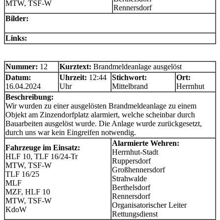
MTW, TSF-W
Rennersdorf
Bilder:
Links:
Nummer:
12
Kurztext:
Brandmeldeanlage ausgelöst
Datum:
Uhrzeit:
12:44
Stichwort:
Ort:
16.04.2024
Uhr
Mittelbrand
Herrnhut
Beschreibung:
Wir wurden zu einer ausgelösten Brandmeldeanlage zu einem
Objekt am Zinzendorfplatz alarmiert, welche scheinbar durch
Bauarbeiten ausgelöst wurde. Die Anlage wurde zurückgesetzt,
durch uns war kein Eingreifen notwendig.
Alarmierte Wehren:
Fahrzeuge im Einsatz:
Herrnhut-Stadt
HLF 10, TLF 16/24-Tr
Ruppersdorf
MTW, TSF-W
Großhennersdorf
TLF 16/25
Strahwalde
MLF
Berthelsdorf
MZF, HLF 10
Rennersdorf
MTW, TSF-W
Organisatorischer Leiter
KdoW
Rettungsdienst