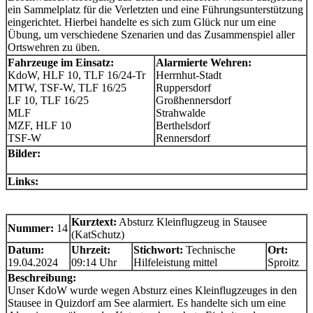
ein Sammelplatz für die Verletzten und eine Führungsunterstützung
eingerichtet. Hierbei handelte es sich zum Glück nur um eine
Übung, um verschiedene Szenarien und das Zusammenspiel aller
Ortswehren zu üben.
Fahrzeuge im Einsatz:
Alarmierte Wehren:
KdoW, HLF 10, TLF 16/24-Tr
Herrnhut-Stadt
MTW, TSF-W, TLF 16/25
Ruppersdorf
LF 10, TLF 16/25
Großhennersdorf
MLF
Strahwalde
MZF, HLF 10
Berthelsdorf
TSF-W
Rennersdorf
Bilder:
Links:
Kurztext:
Absturz Kleinflugzeug in Stausee
Nummer:
14
(KatSchutz)
Datum:
Uhrzeit:
Stichwort:
Technische
Ort:
19.04.2024
09:14 Uhr
Hilfeleistung mittel
Sproitz
Beschreibung:
Unser KdoW wurde wegen Absturz eines Kleinflugzeuges in den
Stausee in Quizdorf am See alarmiert. Es handelte sich um eine