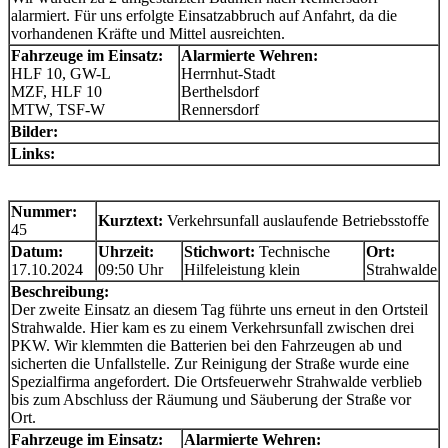
alarmiert. Für uns erfolgte Einsatzabbruch auf Anfahrt, da die
vorhandenen Kräfte und Mittel ausreichten.
Fahrzeuge im Einsatz:
Alarmierte Wehren:
HLF 10, GW-L
Herrnhut-Stadt
MZF, HLF 10
Berthelsdorf
MTW, TSF-W
Rennersdorf
Bilder:
Links:
Nummer:
Kurztext:
Verkehrsunfall auslaufende Betriebsstoffe
45
Datum:
Uhrzeit:
Stichwort:
Technische
Ort:
17.10.2024
09:50 Uhr
Hilfeleistung klein
Strahwalde
Beschreibung:
Der zweite Einsatz an diesem Tag führte uns erneut in den Ortsteil
Strahwalde. Hier kam es zu einem Verkehrsunfall zwischen drei
PKW. Wir klemmten die Batterien bei den Fahrzeugen ab und
sicherten die Unfallstelle. Zur Reinigung der Straße wurde eine
Spezialfirma angefordert. Die Ortsfeuerwehr Strahwalde verblieb
bis zum Abschluss der Räumung und Säuberung der Straße vor
Ort.
Fahrzeuge im Einsatz:
Alarmierte Wehren: