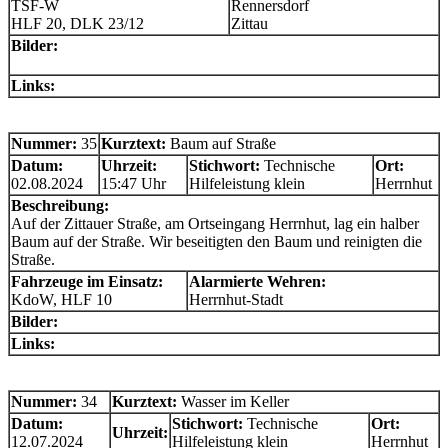
TSF-W
Rennersdorf
HLF 20, DLK 23/12
Zittau
Bilder:
Links:
Nummer:
35
Kurztext:
Baum auf Straße
Datum:
Uhrzeit:
Stichwort:
Technische
Ort:
02.08.2024
15:47 Uhr
Hilfeleistung klein
Herrnhut
Beschreibung:
Auf der Zittauer Straße, am Ortseingang Herrnhut, lag ein halber
Baum auf der Straße. Wir beseitigten den Baum und reinigten die
Straße.
Fahrzeuge im Einsatz:
Alarmierte Wehren:
KdoW, HLF 10
Herrnhut-Stadt
Bilder:
Links:
Nummer:
34
Kurztext:
Wasser im Keller
Datum:
Stichwort:
Technische
Ort:
Uhrzeit:
12.07.2024
Hilfeleistung klein
Herrnhut