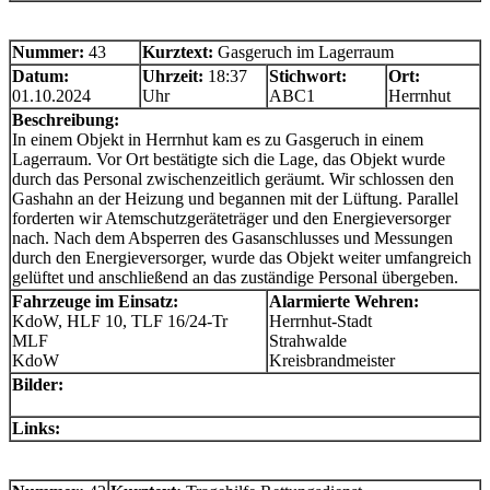
Nummer:
43
Kurztext:
Gasgeruch im Lagerraum
Datum:
Uhrzeit:
18:37
Stichwort:
Ort:
01.10.2024
Uhr
ABC1
Herrnhut
Beschreibung:
In einem Objekt in Herrnhut kam es zu Gasgeruch in einem
Lagerraum. Vor Ort bestätigte sich die Lage, das Objekt wurde
durch das Personal zwischenzeitlich geräumt. Wir schlossen den
Gashahn an der Heizung und begannen mit der Lüftung. Parallel
forderten wir Atemschutzgeräteträger und den Energieversorger
nach. Nach dem Absperren des Gasanschlusses und Messungen
durch den Energieversorger, wurde das Objekt weiter umfangreich
gelüftet und anschließend an das zuständige Personal übergeben.
Fahrzeuge im Einsatz:
Alarmierte Wehren:
KdoW, HLF 10, TLF 16/24-Tr
Herrnhut-Stadt
MLF
Strahwalde
KdoW
Kreisbrandmeister
Bilder:
Links: