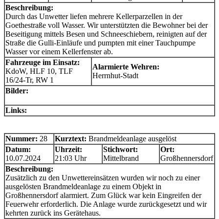
Beschreibung:
Durch das Unwetter liefen mehrere Kellerparzellen in der
Goethestraße voll Wasser. Wir unterstützten die Bewohner bei der
Beseitigung mittels Besen und Schneeschiebern, reinigten auf der
Straße die Gulli-Einläufe und pumpten mit einer Tauchpumpe
Wasser vor einem Kellerfenster ab.
Fahrzeuge im Einsatz:
Alarmierte Wehren:
KdoW, HLF 10, TLF
Herrnhut-Stadt
16/24-Tr, RW 1
Bilder:
Links:
Nummer:
28
Kurztext:
Brandmeldeanlage ausgelöst
Datum:
Uhrzeit:
Stichwort:
Ort:
10.07.2024
21:03 Uhr
Mittelbrand
Großhennersdorf
Beschreibung:
Zusätzlich zu den Unwettereinsätzen wurden wir noch zu einer
ausgelösten Brandmeldeanlage zu einem Objekt in
Großhennersdorf alarmiert. Zum Glück war kein Eingreifen der
Feuerwehr erforderlich. Die Anlage wurde zurückgesetzt und wir
kehrten zurück ins Gerätehaus.